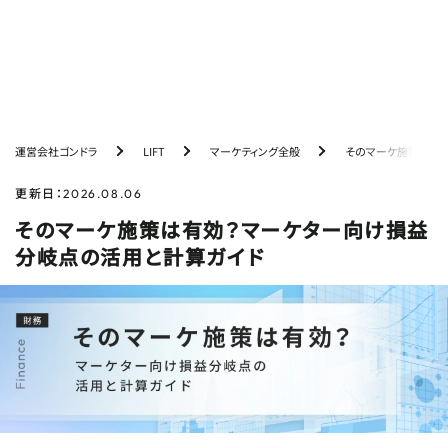
PICKUP
おすすめ記事
運営会社ゴンドラ
LIFT
マーケティング全般
そのマーケ施策は有
【採用マーケ成功事例】ブランディングから始める
自社採用の強化戦略
更新日：
2026.08.06
そのマーケ施策は有効？マーケター向け損益
【開発事例】採用ページ×チャットボットで挑む
分岐点の活用と計算ガイド
LLMO対策｜設計から計測までを公開
紹介が生まれる営業とは？ゴンドラ流『関係構築
術』の実践
【開発事例】マーケ会社だから「成果のために作れ
る」｜AI×モダン技術で挑んだ画像ジェネレータ
ー開発