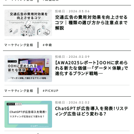
投稿日：
2026.03.06
交通広告の費用対効果を向上させる
コツ｜種類の選び方から注意点まで
解説
マーケティング全般
#中級
投稿日：
2026.02.09
【AWA2025レポート】OOHに求めら
れる新たな価値─「データ×体験」で
進化するブランド戦略─
マーケティング全般
#PICKUP
投稿日：
2026.02.02
ChatGPTが広告導入を発表！リステ
ィング広告はどう変わる？