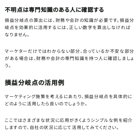
不明点は専門知識のある人に確認する
記事をシェア
SHARE ARTICLE
損益分岐点の算出には、財務や会計の知識が必要です。損益分
岐点を効果的に活用するには、正しい数字を算出しなければ
なりません。
FIND ARTICLE
記事を探す
この記事をシェアする
マーケターだけではわからない部分、合っているか不安な部分
がある場合は、財務や会計の専門知識を持つ人に確認しましょ
う。
記事内では選択したテキストやクリックし
た画像を簡単にシェアできて便利・・・目
損益分岐点の活用例
Tips
が回ってきたにゃ〜〜
マーケティング施策を考えるにあたり、損益分岐点を具体的に
どのように活用したら良いのでしょうか。
ここではさまざまな状況に応用がきくようシンプルな例を紹介
しますので、自社の状況に応じて活用してみてください。