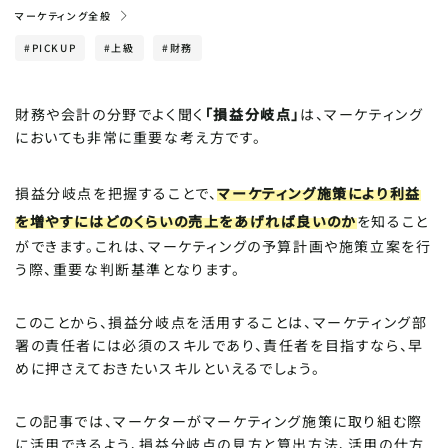
マーケティング全般
#PICKUP
#上級
#財務
POPULARITY
人気記事
Windowsパソコンの便利な機能一覧！目からウ
財務や会計の分野でよく聞く
「損益分岐点」
は、マーケティング
ロコのビジネス活用術
においても非常に重要な考え方です。
【Instagram・X(旧：Twitter)】SNSの投稿時間
損益分岐点を把握することで、
マーケティング施策により利益
はいつがおすすめ？平日・土日のバズる時間
を増やすにはどのくらいの売上をあげれば良いのか
を知ること
ができます。これは、マーケティングの予算計画や施策立案を行
ビジネスメールの正しい書き方と敬語を解説！NG
う際、重要な判断基準となります。
例と例文テンプレートを紹介
このことから、損益分岐点を活用することは、マーケティング部
【どっちがいい？】HTMLメールとテキストメールの
署の責任者には必須のスキルであり、責任者を目指すなら、早
違い｜メリット・デメリットを徹底比較！
めに押さえておきたいスキルといえるでしょう。
この記事では、マーケターがマーケティング施策に取り組む際
CATEGORY
カテゴリで探す
に活用できるよう、損益分岐点の見方と算出方法、活用の仕方