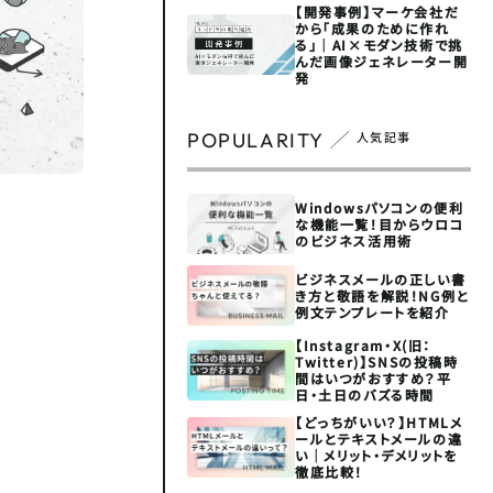
【開発事例】マーケ会社だ
から「成果のために作れ
る」｜AI×モダン技術で挑
んだ画像ジェネレーター開
発
POPULARITY
人気記事
Windowsパソコンの便利
な機能一覧！目からウロコ
のビジネス活用術
ビジネスメールの正しい書
き方と敬語を解説！NG例と
例文テンプレートを紹介
【Instagram・X(旧：
Twitter)】SNSの投稿時
間はいつがおすすめ？平
日・土日のバズる時間
【どっちがいい？】HTMLメ
ールとテキストメールの違
い｜メリット・デメリットを
徹底比較！