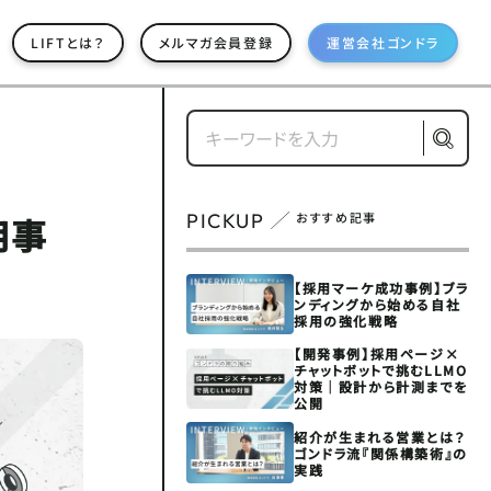
LIFTとは？
メルマガ会員登録
運営会社ゴンドラ
PICKUP
おすすめ記事
用事
【採用マーケ成功事例】ブラ
ンディングから始める自社
採用の強化戦略
【開発事例】採用ページ×
チャットボットで挑むLLMO
対策｜設計から計測までを
公開
紹介が生まれる営業とは？
ゴンドラ流『関係構築術』の
実践