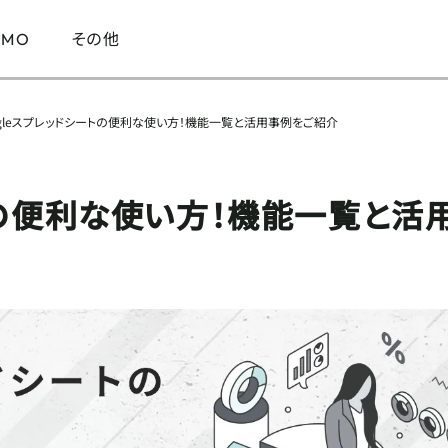
その他
LMO
ogleスプレッドシートの便利な使い方！機能一覧と活用事例をご紹介
DX
ートの便利な使い方！機能一覧と活
ツール
MA
メルマガ
マーケティング全般
Google Analytics
マーケティング
SNS
SEO