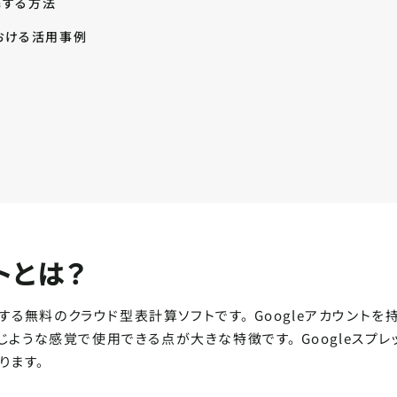
連携する方法
における活用事例
SHARE ARTICLE
記事をシェ
FIND ARTICLE
記事を探す
この記事をシェアする
トとは？
内では選択したテキストやクリックした画像を簡単にシェアできて便
きたにゃ〜〜
提供する無料のクラウド型表計算ソフトです。 Googleアカウントを
じような感覚で使用できる点が大きな特徴です。 Googleスプレ
ります。