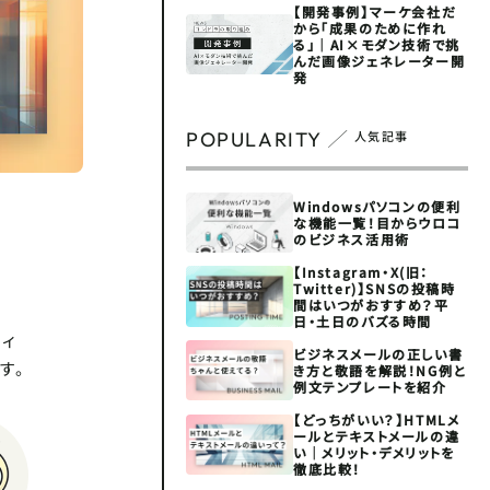
【開発事例】マーケ会社だ
から「成果のために作れ
る」｜AI×モダン技術で挑
んだ画像ジェネレーター開
発
POPULARITY
人気記事
Windowsパソコンの便利
な機能一覧！目からウロコ
のビジネス活用術
【Instagram・X(旧：
Twitter)】SNSの投稿時
間はいつがおすすめ？平
日・土日のバズる時間
ティ
ビジネスメールの正しい書
す。
き方と敬語を解説！NG例と
例文テンプレートを紹介
【どっちがいい？】HTMLメ
ールとテキストメールの違
い｜メリット・デメリットを
徹底比較！