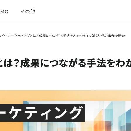
その他
LMO
レクトマーケティングとは？成果につながる手法をわかりやすく解説、成功事例を紹介
DX
とは？成果につながる手法をわ
ツール
MA
メルマガ
マーケティング全般
Google Analytics
マーケティング
SNS
SEO