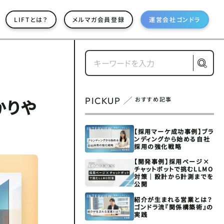
LIFTとは？
メルマガ会員登録
運営会社ゴンドラ
PICKUP
おすすめ記事
かりや
【採用マーケ成功事例】ブラ
ンディングから始める自社
採用の強化戦略
【開発事例】採用ページ×
チャットボットで挑むLLMO
対策｜設計から計測までを
公開
紹介が生まれる営業とは？
ゴンドラ流『関係構築術』の
実践