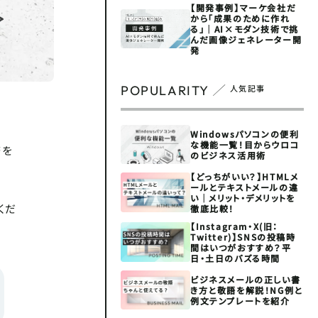
【開発事例】マーケ会社だ
から「成果のために作れ
る」｜AI×モダン技術で挑
んだ画像ジェネレーター開
発
POPULARITY
人気記事
Windowsパソコンの便利
な機能一覧！目からウロコ
務を
のビジネス活用術
【どっちがいい？】HTMLメ
ールとテキストメールの違
い｜メリット・デメリットを
くだ
徹底比較！
【Instagram・X(旧：
Twitter)】SNSの投稿時
間はいつがおすすめ？平
日・土日のバズる時間
ビジネスメールの正しい書
き方と敬語を解説！NG例と
例文テンプレートを紹介