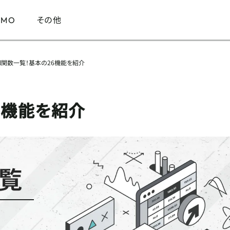
その他
LMO
cel関数一覧！基本の26機能を紹介
DX
26機能を紹介
ツール
MA
メルマガ
マーケティング全般
Google Analytics
マーケティング
SNS
SEO