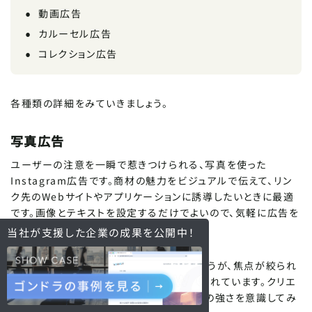
動画広告
カルーセル広告
コレクション広告
各種類の詳細をみていきましょう。
写真広告
ユーザーの注意を一瞬で惹きつけられる、写真を使った
Instagram広告です。商材の魅力をビジュアルで伝えて、リン
ク先のWebサイトやアプリケーションに誘導したいときに最適
です。画像とテキストを設定するだけでよいので、気軽に広告を
配信できる点が大きなメリットでしょう。
当社が支援した企業の
成果を公開中！
なお、写真広告は、テキストを少なくしたほうが、焦点が絞られ
るうえにインパクトが強まって効果的だとされています。クリエ
イティブを制作するときは、ぜひインパクトの強さを意識してみ