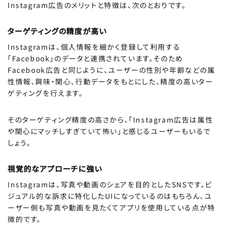
Instagram広告のメリットと特徴は、次のとおりです。
ターゲティングの精度が高い
記事をシェア
SHARE ARTICLE
Instagramは、個人情報を細かく登録して利用する
「Facebook」のデータと連携されています。そのため
FIND ARTICLE
Facebook広告と同じように、ユーザーの性別や年齢などの属
記事を探す
性情報、興味・関心、行動データをもとにした、精度の高いター
この記事をシェアする
ゲティングを行えます。
そのターゲティング精度の高さから、「Instagram広告は属性
記事内では選択したテキストやクリックし
や関心にマッチしすぎていて怖い」と感じるユーザーもいるで
た画像を簡単にシェアできて便利・・・目
Tips
が回ってきたにゃ〜〜
しょう。
視覚的なアプローチに強い
Instagramは、写真や動画のシェアを目的としたSNSです。ビ
ジュアル的な訴求に特化したUIになっているのはもちろん、ユ
ーザー側も写真や動画を見たくてアプリを使用している点が特
徴的です。