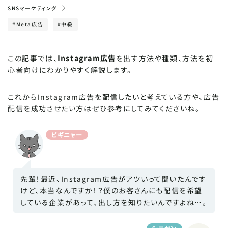
SNSマーケティング
#Meta広告
#中級
POPULARITY
人気記事
Windowsパソコンの便利な機能一覧！目からウ
この記事では、
Instagram広告
を出す方法や種類、方法を初
ロコのビジネス活用術
心者向けにわかりやすく解説します。
ビジネスメールの正しい書き方と敬語を解説！NG
これからInstagram広告を配信したいと考えている方や、広告
例と例文テンプレートを紹介
配信を成功させたい方はぜひ参考にしてみてくださいね。
【どっちがいい？】HTMLメールとテキストメールの
ビギニャー
違い｜メリット・デメリットを徹底比較！
【Instagram・X(旧：Twitter)】SNSの投稿時間
はいつがおすすめ？平日・土日のバズる時間
先輩！最近、Instagram広告がアツいって聞いたんです
けど、本当なんですか！？僕のお客さんにも配信を希望
している企業があって、出し方を知りたいんですよね…。
CATEGORY
カテゴリで探す