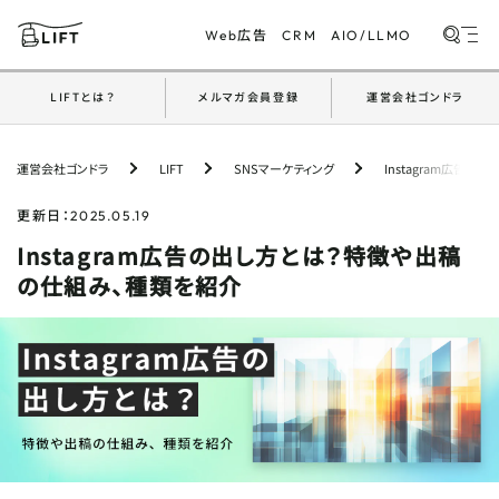
広告
Web
CRM
AIO/LLMO
LIFTとは？
メルマガ会員登録
運営会社ゴンドラ
PICKUP
おすすめ記事
運営会社ゴンドラ
LIFT
SNSマーケティング
Instagram広告
【採用マーケ成功事例】ブランディングから始める
自社採用の強化戦略
更新日：
2025.05.19
Instagram広告の出し方とは？特徴や出稿
【開発事例】採用ページ×チャットボットで挑む
の仕組み、種類を紹介
LLMO対策｜設計から計測までを公開
紹介が生まれる営業とは？ゴンドラ流『関係構築
術』の実践
【開発事例】マーケ会社だから「成果のために作れ
る」｜AI×モダン技術で挑んだ画像ジェネレータ
ー開発