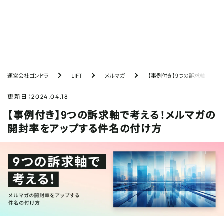
PICKUP
おすすめ記事
運営会社ゴンドラ
LIFT
メルマガ
【事例付き】9つの訴求軸で考え
【採用マーケ成功事例】ブランディングから始める
自社採用の強化戦略
更新日：
2024.04.18
【事例付き】9つの訴求軸で考える！メルマガの
【開発事例】採用ページ×チャットボットで挑む
開封率をアップする件名の付け方
LLMO対策｜設計から計測までを公開
紹介が生まれる営業とは？ゴンドラ流『関係構築
術』の実践
【開発事例】マーケ会社だから「成果のために作れ
る」｜AI×モダン技術で挑んだ画像ジェネレータ
ー開発