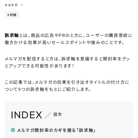
メルマガ
#初級
POPULARITY
人気記事
Windowsパソコンの便利な機能一覧！目からウ
訴求軸
とは、商品の広告やPRのときに、ユーザーの購買意欲に
ロコのビジネス活用術
働きかける効果が高いセールスポイントや強みのことです。
【Instagram・X(旧：Twitter)】SNSの投稿時間
メルマガを配信するときは、訴求軸を意識すると開封率をグッ
はいつがおすすめ？平日・土日のバズる時間
とアップできる可能性があります！
【どっちがいい？】HTMLメールとテキストメールの
この記事では、メルマガの効果を引き出すタイトルの付け方に
違い｜メリット・デメリットを徹底比較！
ついて9つの訴求軸をもとにご紹介します。
ビジネスメールの正しい書き方と敬語を解説！NG
例と例文テンプレートを紹介
INDEX
目次
メルマガ開封率のカギを握る「訴求軸」
CATEGORY
カテゴリで探す