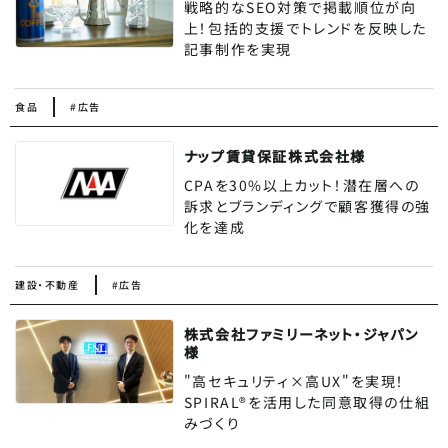
戦略的なSEO対策で掲載順位が向
上！包括的支援でトレンドを反映した
記事制作を実現
食品
#広告
ナップ賃貸保証株式会社様
CPAを30%以上カット！潜在層への
訴求とブランディングで顧客獲得の強
化を達成
建設・不動産
#広告
株式会社ファミリーネット・ジャパン
様
"高セキュリティ×高UX"を実現！
SPIRAL®︎を活用した同意取得の仕組
みづくり