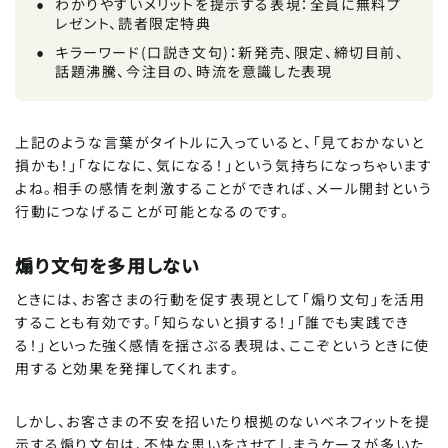
わかりやすいメリットを提示する表現：全員に無料プ
レゼント、読者限定特典
キラーワード(口説き文句)：新発売、限定、締切目前、
話題沸騰、今注目の、時流を意識した表現
上記のような言葉がタイトルに入っていると、「見ておかないと
損かも！」「なになに、気になる！」という気持ちになっちゃいます
よね。相手の感情を刺激することができれば、メール開封という
行動につなげることが可能となるのです。
煽り文句を多用しない
ときには、お客さまの行動を促す表現として「煽り文句」を活用
することも有効です。「知らないと損する！」「誰でも実践でき
る！」といった強く感情を揺さぶる表現は、ここぞというときに使
用すると効果を発揮してくれます。
しかし、お客さまの不安を招いたり根拠のないベネフィットを提
示する煽り文句は、不快な思いをさせてしまうケースが多いた