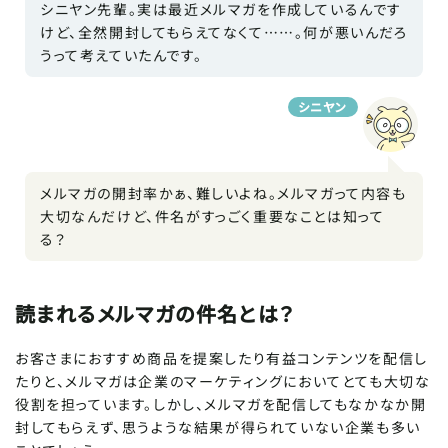
シニヤン先輩。実は最近メルマガを作成しているんです
けど、全然開封してもらえてなくて……。何が悪いんだろ
うって考えていたんです。
シニヤン
メルマガの開封率かぁ、難しいよね。メルマガって内容も
大切なんだけど、件名がすっごく重要なことは知って
記事をシェア
SHARE ARTICLE
る？
FIND ARTICLE
記事を探す
読まれるメルマガの件名とは？
この記事をシェアする
お客さまにおすすめ商品を提案したり有益コンテンツを配信し
たりと、メルマガは企業のマーケティングにおいてとても大切な
記事内では選択したテキストやクリックし
役割を担っています。しかし、メルマガを配信してもなかなか開
た画像を簡単にシェアできて便利・・・目
封してもらえず、思うような結果が得られていない企業も多い
Tips
が回ってきたにゃ〜〜