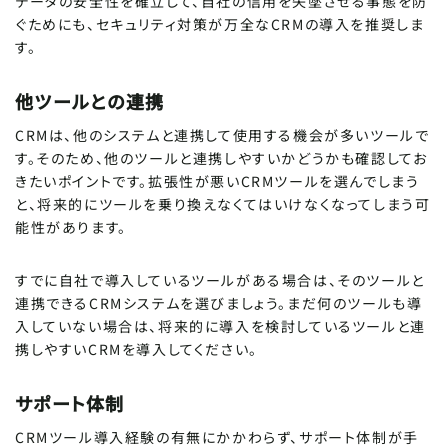
データの安全性を確立して、自社の信用を失墜させる事態を防
ぐためにも、セキュリティ対策が万全なCRMの導入を推奨しま
す。
記事をシェア
SHARE ARTICLE
他ツールとの連携
CRMは、他のシステムと連携して使用する機会が多いツールで
FIND ARTICLE
記事を探す
す。そのため、他のツールと連携しやすいかどうかも確認してお
この記事をシェアする
きたいポイントです。拡張性が悪いCRMツールを選んでしまう
と、将来的にツールを乗り換えなくてはいけなくなってしまう可
能性があります。
記事内では選択したテキストやクリックし
た画像を簡単にシェアできて便利・・・目
Tips
すでに自社で導入しているツールがある場合は、そのツールと
が回ってきたにゃ〜〜
連携できるCRMシステムを選びましょう。まだ何のツールも導
入していない場合は、将来的に導入を検討しているツールと連
携しやすいCRMを導入してください。
サポート体制
CRMツール導入経験の有無にかかわらず、サポート体制が手