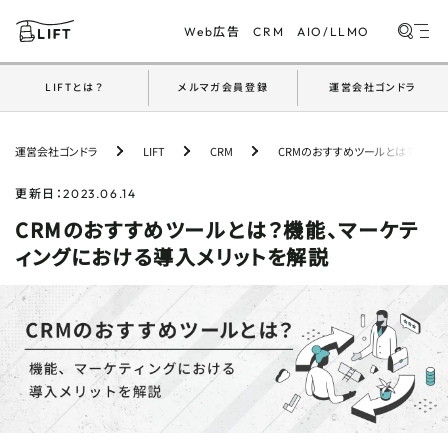
広告
Web
CRM
AIO/LLMO
LIFTとは？
メルマガ会員登録
運営会社ゴンドラ
PICKUP
おすすめ記事
運営会社ゴンドラ
LIFT
CRM
CRMのおすすめツールとは？機能、
【採用マーケ成功事例】ブランディングから始める
自社採用の強化戦略
更新日：
2023.06.14
CRMのおすすめツールとは？機能、マーケテ
【開発事例】採用ページ×チャットボットで挑む
ィングにおける導入メリットを解説
LLMO対策｜設計から計測までを公開
紹介が生まれる営業とは？ゴンドラ流『関係構築
術』の実践
【開発事例】マーケ会社だから「成果のために作れ
る」｜AI×モダン技術で挑んだ画像ジェネレータ
ー開発