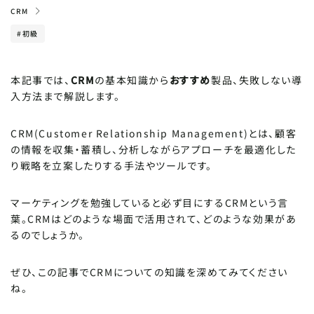
CRM
#初級
POPULARITY
人気記事
Windowsパソコンの便利な機能一覧！目からウ
本記事では、
CRM
の基本知識から
おすすめ
製品、失敗しない導
ロコのビジネス活用術
入方法まで解説します。
ビジネスメールの正しい書き方と敬語を解説！NG
CRM(Customer Relationship Management)とは、顧客
例と例文テンプレートを紹介
の情報を収集・蓄積し、分析しながらアプローチを最適化した
り戦略を立案したりする手法やツールです。
【Instagram・X(旧：Twitter)】SNSの投稿時間
はいつがおすすめ？平日・土日のバズる時間
マーケティングを勉強していると必ず目にするCRMという言
葉。CRMはどのような場面で活用されて、どのような効果があ
【どっちがいい？】HTMLメールとテキストメールの
るのでしょうか。
違い｜メリット・デメリットを徹底比較！
ぜひ、この記事でCRMについての知識を深めてみてください
ね。
CATEGORY
カテゴリで探す