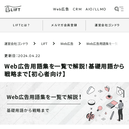
広告
Web
CRM
AIO/LLMO
LIFTとは？
メルマガ会員登録
運営会社ゴンドラ
PICKUP
おすすめ記事
運営会社ゴンドラ
LIFT
Web広告
Web広告用語集を一覧で解説
【採用マーケ成功事例】ブランディングから始める
自社採用の強化戦略
更新日：
2024.04.22
Web広告用語集を一覧で解説！基礎用語から
【開発事例】採用ページ×チャットボットで挑む
戦略まで【初心者向け】
LLMO対策｜設計から計測までを公開
紹介が生まれる営業とは？ゴンドラ流『関係構築
術』の実践
【開発事例】マーケ会社だから「成果のために作れ
る」｜AI×モダン技術で挑んだ画像ジェネレータ
ー開発