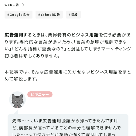
Web広告
#Google広告
#Yahoo!広告
#初級
POPULARITY
人気記事
Windowsパソコンの便利な機能一覧！目からウ
広告運用
するときは、業界特有のビジネス
用語
を使う必要があ
ロコのビジネス活用術
ります。専門的な言葉が多いため、「言葉の意味が理解できな
い」「どんな指標が重要なの？」と混乱してしまうマーケティング
初心者は珍しくありません。
【Instagram・X(旧：Twitter)】SNSの投稿時間
はいつがおすすめ？平日・土日のバズる時間
本記事では、そんな広告運用に欠かせないビジネス用語をまと
めて解説します。
ビジネスメールの正しい書き方と敬語を解説！NG
例と例文テンプレートを紹介
ビギニャー
【どっちがいい？】HTMLメールとテキストメールの
違い｜メリット・デメリットを徹底比較！
先輩……、いま広告運用会議から帰ってきたんですけ
ど、僕部長が言っていることの半分も理解できませんで
した……。カタカナとか英語が多くて混乱してしまっ
CATEGORY
カテゴリで探す