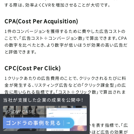
する際は、効率よくCVRを増加させることが大切です。
CPA(Cost Per Acquisition)
1件のコンバージョンを獲得するために費やした広告コストの
ことで、「広告コスト÷コンバージョン数」で算出できます。CPA
の数字を比べたとき、より数字が低いほうが効果の高い広告だ
と評価できます。
CPC(Cost Per Click)
1クリックあたりの広告費用のことで、クリックされるたびに料
金が発生する、リスティング広告などの「クリック課金型」の広
告に用いられる指標です。「コスト÷クリック数」で算出されま
す。
当社が支援した企業の
成果を公開中！
CPO(Cost Per Order)
注文1件にどれくらいの費用がかかったのかを表す指標で、「広
告費÷注文数」で算出できます。CPOが低いほど広告の効果が